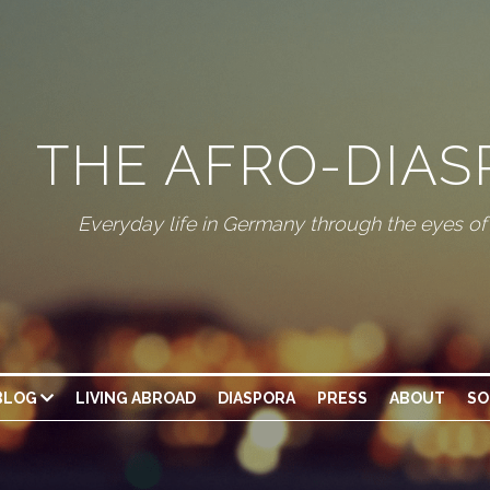
THE AFRO-DIA
Everyday life in Germany through the eyes o
BLOG
LIVING ABROAD
DIASPORA
PRESS
ABOUT
SO