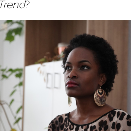
Trend
?