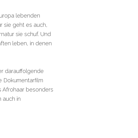
Europa lebenden 
 sie geht es auch, 
atur sie schuf. Und 
ten leben, in denen 
er darauffolgende 
(Jim-Crow) Segregation in den USA geprägt. Der von Chris Rock produzierte Dokumentarfilm 
s Afrohaar besonders 
auch in 