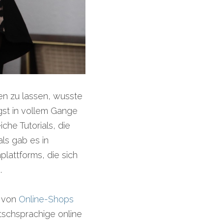
en zu lassen, wusste 
gst in vollem Gange 
he Tutorials, die 
s gab es in 
attforms, die sich 
.
 von 
Online-Shops
mit dem Standort Deutschland werden immer mehr. Auch die Anzahl an deutschsprachige online 