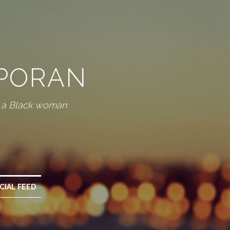
SPORAN
f a Black woman
CIAL FEED